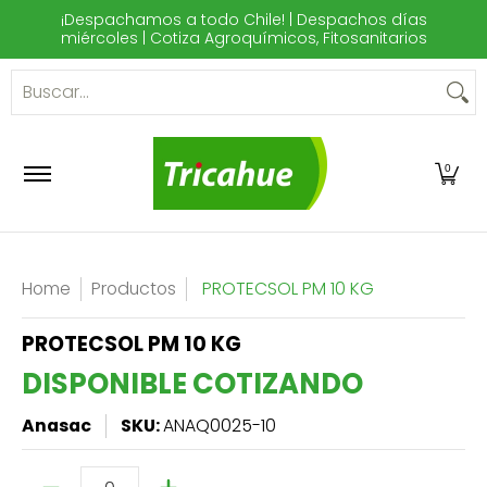
¡Despachamos a todo Chile! | Despachos días
Saltar al contenido principal
miércoles | Cotiza Agroquímicos, Fitosanitarios
Inicio
Casa y Jardín
Campo y Cultivos
Contact
Buscar...
0
Home
Productos
PROTECSOL PM 10 KG
PROTECSOL PM 10 KG
DISPONIBLE COTIZANDO
Anasac
SKU:
ANAQ0025-10